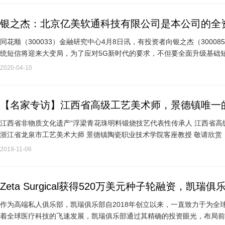
银之杰：北京亿美软通科技有限公司是本公司的全
同花顺（300033）金融研究中心4月8日讯，有投资者向银之杰（300
统短信将迎来大变局，为了应对5G新时代的要求，不但要全面升级基础短
即RCS消息，它让我们可以…
2020-04-10
【名家专访】江西省高级工艺美术师，景德镇唯一的
子”杨勇
江西省非物质文化遗产“浮梁青花珠明料锻烧技艺代表性传承人 江西省高
浙江省龙泉市工艺美术大师 景德镇陶瓷职业技术学院客座教授 敬请欣赏
技艺…
2019-11-06
Zeta Surgical获得520万美元种子轮融资，凯
作为高端私人俱乐部，凯瑞俱乐部自2018年创立以来，一直致力于为
着全球医疗科技的飞速发展，凯瑞俱乐部通过其精确的投资眼光，布局前沿医疗创