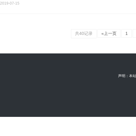
美元，当前回报率：…
2019-07-15
共40记录
«上一页
1
声明：本站