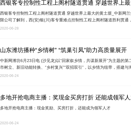
西银客专控制性工程上阁村隧道贯通 穿越世界上
西银客专控制性工程上阁村隧道贯通 穿越世界上最大的黄土塬_中新网兰州6
限公司了解到，西(安)银(川)客专重难点控制性工程上阁村隧道胜利贯
缘和世界上规模最…
2020-06-28
山东潍坊播种“乡情树” “筑巢引凤”助力高质量展开
中新网潍坊6月23日电 (沙见龙)以“回家叙乡情，共谋新展开”为主题
市树立、新旧动能转换、“乡村复兴”“双招双引”，以乡情为纽带，搭建
交流、协作…
2020-06-24
多地开抢电商主播：奖现金买房打折 还能成领军人
多地开抢电商主播：现金奖励、买房打折，还能成为领军人才
2020-06-24