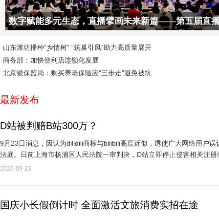
数字赋能多元生态，直播擘画未来新篇——第五届直
之夜城市梦想活动完美落幕
山东潍坊播种“乡情树” “筑巢引凤”助力高质量展开
商务部：加快便利店连锁化发展
北京银保监局：购买养老保险应“三步走”避免被坑
最新发布
D站被判赔B站300万？
9月23日消息，因认为dilidili商标与bilibili高度近似，诱使广大
法庭。日前上海市杨浦区人民法院一审判决，D站立即停止侵害相关注册
响；三被告赔偿…
2020-09-23
国庆小长假倒计时 全面激活文旅消费实招在途