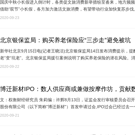
国庆中秋小长假进入倒计时，各类促文旅消费新举措纷至沓来，地方频频
借助“双节”小长假，各方加力激活文旅消费，有望带动行业加快复苏步
理工作，提出…
2020-09-23
北京银保监局：购买养老保险应“三步走”避免被坑
新华社北京9月15日电(记者王晓洁)北京银保监局14日发布消费提示，
老”变“坑老”。北京银保监局援引案例说明了购买养老保险的潜在风险。
费者入住该保险…
2020-09-22
博迁新材IPO：数人供应商或兼做按摩作坊，贡献
文：权衡财经研究员 朱莉编：许辉8月13日，证监会发行审核委员会召开
股份有限公司（以下简称"博迁新材"）首发申请过会,IPO过会已经过
票不超过…
2020-09-21