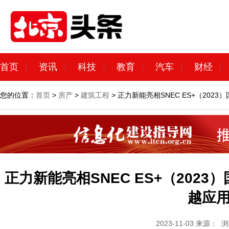
首页
资讯
科技
教育
汽车
财经
您的位置：
首页
>
房产
>
建筑工程
> 正力新能亮相SNEC ES+（202
正力新能亮相SNEC ES+（202
越应用
2023-11-03
来源：
浏