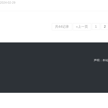
示范性高职…
2024-02-29
共44记录
«上一页
1
2
声明：本站