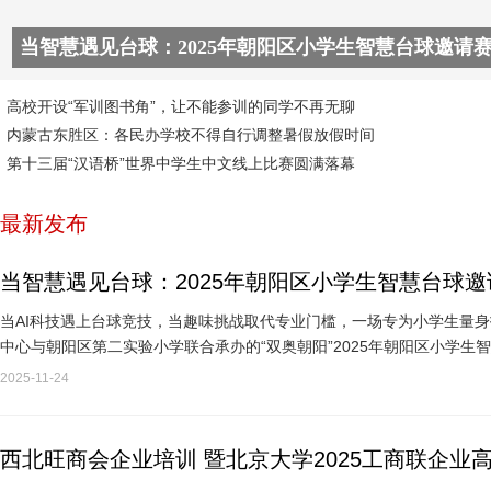
当智慧遇见台球：2025年朝阳区小学生智慧台球邀请
正式开幕
高校开设“军训图书角”，让不能参训的同学不再无聊
内蒙古东胜区：各民办学校不得自行调整暑假放假时间
第十三届“汉语桥”世界中学生中文线上比赛圆满落幕
最新发布
当智慧遇见台球：2025年朝阳区小学生智慧台球
当AI科技遇上台球竞技，当趣味挑战取代专业门槛，一场专为小学生量
中心与朝阳区第二实验小学联合承办的“双奥朝阳”2025年朝阳区小学生智
校区高部开赛。这…
2025-11-24
西北旺商会企业培训 暨北京大学2025工商联企业