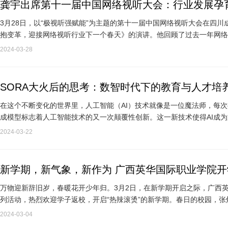
龚宇出席第十一届中国网络视听大会：行业发展孕
3月28日，以“极视听强赋能”为主题的第十一届中国网络视听大会在四川
抱变革，迎接网络视听行业下一个春天》的演讲。他回顾了过去一年网络视
个机会”。龚宇…
2024-03-28
SORA大火后的思考：数智时代下的教育与人才培
在这个不断变化的世界里，人工智能（AI）技术就像是一位魔法师，每次挥动
成模型标志着人工智能技术的又一次颠覆性创新。这一新技术使得AI成
让人眼前一亮的视频…
2024-03-22
新学期，新气象，新作为 广西英华国际职业学院
万物迎新辞旧岁，春暖花开少年归。3月2日，在新学期开启之际，广西英
列活动，热烈欢迎学子返校，开启“热辣滚烫”的新学期。春日的校园，张
景象。专业…
2024-03-04