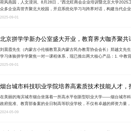
荷风燕园，人文浸润。8月28日，“西北旺商会企业培训暨北京大学202
众多企业高管齐聚北大校园，开启系统化学习与跨界对话，构建当代企业
化浪潮中实现高质…
2025-09-01
北京拼学学新办公室盛大开业，教育界大咖齐聚共
刘晨霞先生（内蒙古小伦顿教育及内蒙古民办教育协会会长）郑越文先生
学习体验拼学学聚焦一对一课程体系，现已推出两大核心产品：1. 中教
法与个性化教学，助…
2025-09-01
烟台城市科技职业学院培养高素质技术技能人才，
在美丽的海滨城市烟台坐落着一所高水平创新型职业大学——烟台城市科
政府批准、教育部备案的全日制高等职业学校，不仅有卓越的师资力量，
园”的更多期待。一…
2024-05-09