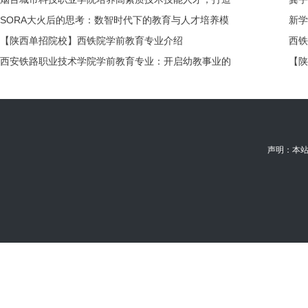
幕
落幕
创新教育新高地
SORA大火后的思考：数智时代下的教育与人才培养模
大机
新学
式革新
【陕西单招院校】西铁院学前教育专业介绍
动盛
西铁
西安铁路职业技术学院学前教育专业：开启幼教事业的
【陕
新起点
赴吉
声明：本站