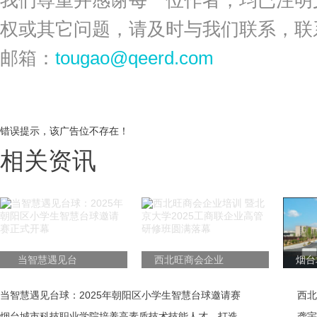
权或其它问题，请及时与我们联系，联
邮箱：
tougao@qeerd.com
错误提示，该广告位不存在！
相关资讯
当智慧遇见台
西北旺商会企业
烟台
球：2025年朝阳
培训 暨北京大学
业学
区小学生智慧台
2025工商联企业
质
当智慧遇见台球：2025年朝阳区小学生智慧台球邀请赛
西北
球邀请赛正式开
高管研修班圆满
才，
正式开幕
烟台城市科技职业学院培养高素质技术技能人才，打造
研修
龚宇