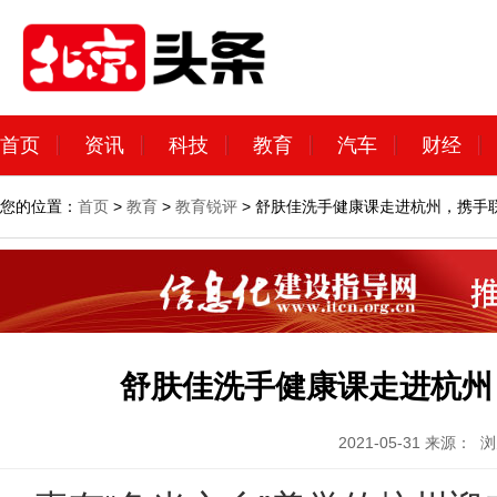
首页
资讯
科技
教育
汽车
财经
您的位置：
首页
>
教育
>
教育锐评
> 舒肤佳洗手健康课走进杭州，携手
舒肤佳洗手健康课走进杭州
2021-05-31
来源：
浏