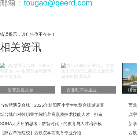
邮箱：
tougao@qeerd.com
错误提示，该广告位不存在！
相关资讯
当智慧遇见台
西北旺商会企业
烟台
球：2025年朝阳
培训 暨北京大学
业学
区小学生智慧台
2025工商联企业
质
当智慧遇见台球：2025年朝阳区小学生智慧台球邀请赛
西北
球邀请赛正式开
高管研修班圆满
才，
正式开幕
烟台城市科技职业学院培养高素质技术技能人才，打造
研修
龚宇
幕
落幕
创新教育新高地
SORA大火后的思考：数智时代下的教育与人才培养模
大机
新学
式革新
【陕西单招院校】西铁院学前教育专业介绍
动盛
西铁