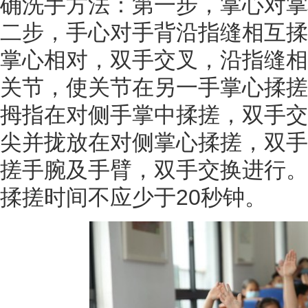
确洗手方法：第一步，掌心对掌
二步，手心对手背沿指缝相互揉
掌心相对，双手交叉，沿指缝相
关节，使关节在另一手掌心揉搓
拇指在对侧手掌中揉搓，双手交
尖并拢放在对侧掌心揉搓，双手
搓手腕及手臂，双手交换进行。
揉搓时间不应少于20秒钟。